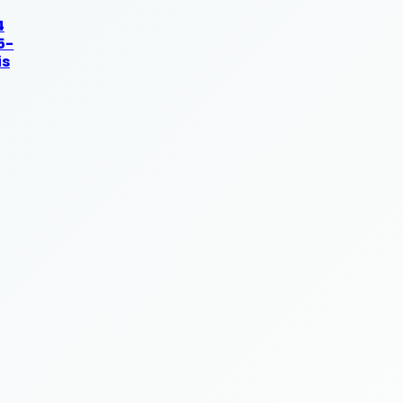
4
5-
is