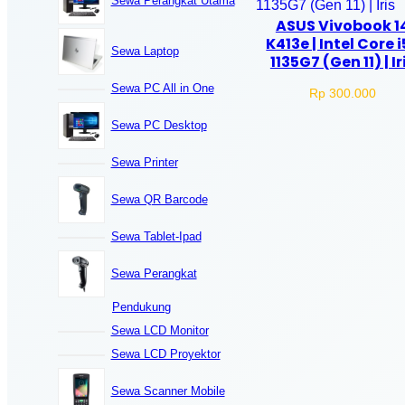
Sewa Perangkat Utama
r
ASUS Vivobook 1
c
K413e | Intel Core i
h
Sewa Laptop
1135G7 (Gen 11) | Ir
Sewa PC All in One
Rp
300.000
Sewa PC Desktop
Sewa Printer
Sewa QR Barcode
Sewa Tablet-Ipad
Sewa Perangkat
Pendukung
Sewa LCD Monitor
Sewa LCD Proyektor
Sewa Scanner Mobile