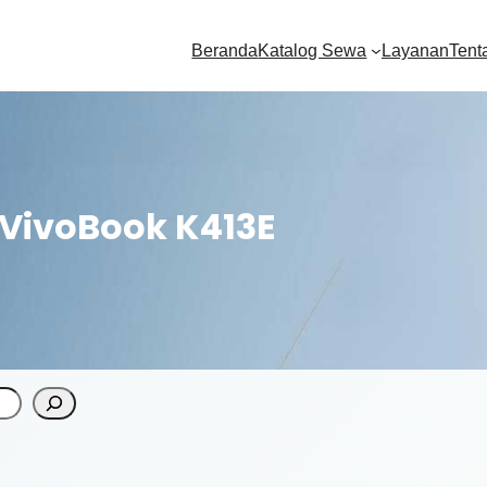
Beranda
Katalog Sewa
Layanan
Tent
VivoBook K413E