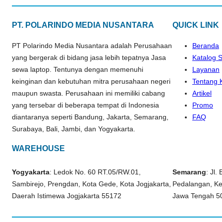
PT. POLARINDO MEDIA NUSANTARA
QUICK LINK
PT Polarindo Media Nusantara adalah Perusahaan
Beranda
yang bergerak di bidang jasa lebih tepatnya Jasa
Katalog 
sewa laptop. Tentunya dengan memenuhi
Layanan
keinginan dan kebutuhan mitra perusahaan negeri
Tentang 
maupun swasta. Perusahaan ini memiliki cabang
Artikel
yang tersebar di beberapa tempat di Indonesia
Promo
diantaranya seperti Bandung, Jakarta, Semarang,
FAQ
Surabaya, Bali, Jambi, dan Yogyakarta.
WAREHOUSE
Yogyakarta
: Ledok No. 60 RT.05/RW.01,
Semarang
: Jl.
Sambirejo, Prengdan, Kota Gede, Kota Jogjakarta,
Pedalangan, K
Daerah Istimewa Jogjakarta 55172
Jawa Tengah 5