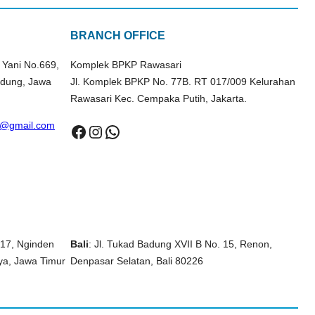
BRANCH OFFICE
 Yani No.669,
Komplek BPKP Rawasari
ndung, Jawa
Jl. Komplek BPKP No. 77B. RT 017/009 Kelurahan
Rawasari Kec. Cempaka Putih, Jakarta.
a@gmail.com
Facebook
Instagram
WhatsApp
. 17, Nginden
Bali
: Jl. Tukad Badung XVII B No. 15, Renon,
ya, Jawa Timur
Denpasar Selatan, Bali 80226